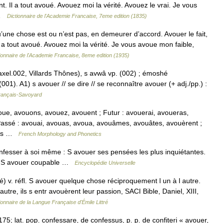
. Il a tout avoué. Avouez moi la vérité. Avouez le vrai. Je vous
a …
Dictionnaire de l'Academie Francaise, 7eme edition (1835)
’une chose est ou n’est pas, en demeurer d’accord. Avouer le fait,
 a tout avoué. Avouez moi la vérité. Je vous avoue mon faible,
ionnaire de l'Academie Francaise, 8eme edition (1935)
axel.002, Villards Thônes), s avwâ vp. (002) ; émoshé
(001). A1) s avouer // se dire // se reconnaître avouer (+ adj./pp.) :
Français-Savoyard
oue, avouons, avouez, avouent ; Futur : avouerai, avoueras,
Passé : avouai, avouas, avoua, avouâmes, avouâtes, avouèrent ;
ions …
French Morphology and Phonetics
esser à soi même : S avouer ses pensées les plus inquiétantes.
té : S avouer coupable …
Encyclopédie Universelle
é) v. réfl. S avouer quelque chose réciproquement l un à l autre.
utre, ils s entr avouèrent leur passion, SACI Bible, Daniel, XIII,
ionnaire de la Langue Française d'Émile Littré
 1175; lat. pop. confessare, de confessus, p. p. de confiteri « avouer,