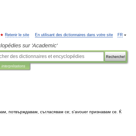
Retenir le site
En utilisant des dictionnaires dans votre site
FR
clopédies sur 'Academic'
Recherche!
interprétations
вам
,
потвърждавам
,
съгласявам
се
;
s
'
avouer
признавам
се
.
Ќ