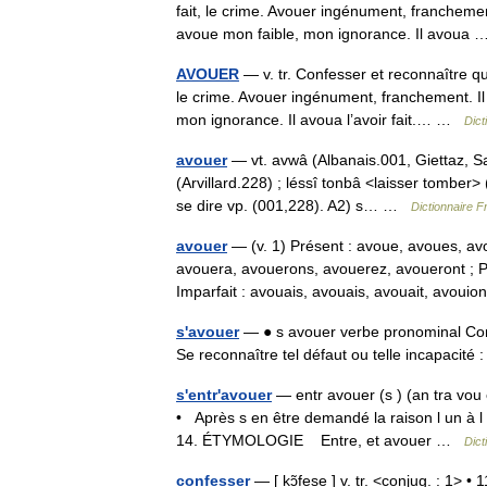
fait, le crime. Avouer ingénument, franchement
avoue mon faible, mon ignorance. Il avou
AVOUER
— v. tr. Confesser et reconnaître qu
le crime. Avouer ingénument, franchement. Il
mon ignorance. Il avoua l’avoir fait.… …
Dict
avouer
— vt. avwâ (Albanais.001, Giettaz, S
(Arvillard.228) ; léssî tonbâ <laisser tomber> 
se dire vp. (001,228). A2) s… …
Dictionnaire 
avouer
— (v. 1) Présent : avoue, avoues, av
avouera, avouerons, avouerez, avoueront ; 
Imparfait : avouais, avouais, avouait, avou
s'avouer
— ● s avouer verbe pronominal Conf
Se reconnaître tel défaut ou telle incapaci
s'entr'avouer
— entr avouer (s ) (an tra vou 
• Après s en être demandé la raison l un à l a
14. ÉTYMOLOGIE Entre, et avouer …
Dict
confesser
— [ kɔ̃fese ] v. tr. <conjug. : 1> •