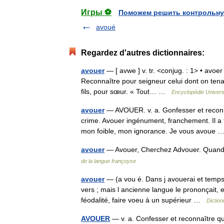
Игры ⚽
Поможем решить контрольну
avoué
Regardez d'autres dictionnaires:
avouer
— [ avwe ] v. tr. <conjug. : 1> • avoe
Reconnaître pour seigneur celui dont on tenai
fils, pour sœur. « Tout… …
Encyclopédie Univers
avouer
— AVOUER. v. a. Gonfesser et reconno
crime. Avouer ingénument, franchement. Il a 
mon foible, mon ignorance. Je vous avoue
avouer
— Avouer, Cherchez Advouer. Quand le
de la langue françoyse
avouer
— (a vou é. Dans j avouerai et temps
vers ; mais l ancienne langue le prononçait, 
féodalité, faire voeu à un supérieur …
Diction
AVOUER
— v. a. Confesser et reconnaître q