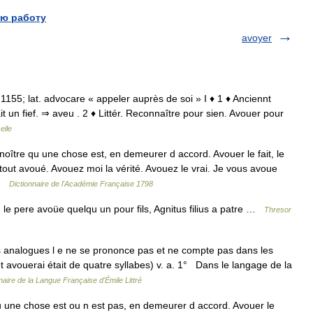
ю работу
avoyer
r 1155; lat. advocare « appeler auprès de soi » I ♦ 1 ♦ Anciennt
t un fief. ⇒ aveu . 2 ♦ Littér. Reconnaître pour sien. Avouer pour
elle
ître qu une chose est, en demeurer d accord. Avouer le fait, le
tout avoué. Avouez moi la vérité. Avouez le vrai. Je vous avoue
 …
Dictionnaire de l'Académie Française 1798
 pere avoüe quelqu un pour fils, Agnitus filius a patre …
Thresor
 analogues l e ne se prononce pas et ne compte pas dans les
et avouerai était de quatre syllabes) v. a. 1° Dans le langage de la
naire de la Langue Française d'Émile Littré
u une chose est ou n est pas, en demeurer d accord. Avouer le