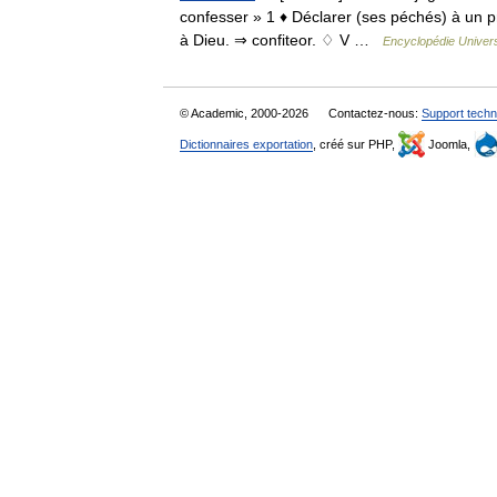
confesser » 1 ♦ Déclarer (ses péchés) à un p
à Dieu. ⇒ confiteor. ♢ V …
Encyclopédie Univers
© Academic, 2000-2026
Contactez-nous:
Support techn
Dictionnaires exportation
, créé sur PHP,
Joomla,