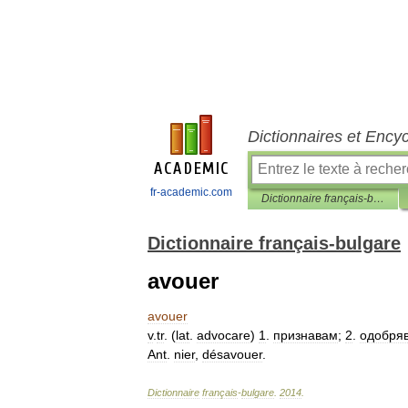
Dictionnaires et Ency
fr-academic.com
Dictionnaire français-bulgare
Dictionnaire français-bulgare
avouer
avouer
v
.
tr
. (
lat
.
advocare
)
1
.
признавам
;
2
.
одобря
Ant
.
nier
,
désavouer
.
Dictionnaire
français
-
bulgare
.
2014
.