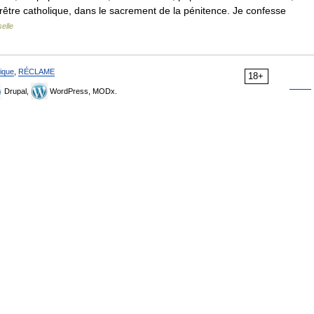
rêtre catholique, dans le sacrement de la pénitence. Je confesse
elle
ique
,
RÉCLAME
18+
Drupal,
WordPress, MODx.